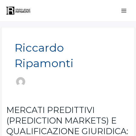
Vai
Paginazione
Main
al
articoli
contenuto
Men
Riccardo
Ripamonti
MERCATI
MERCATI PREDITTIVI
PREDITTIVI
(PREDICTION MARKETS) E
(PREDICTION
MARKETS)
QUALIFICAZIONE GIURIDICA:
E