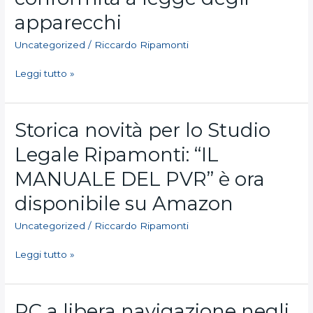
responsabile
apparecchi
per
il
Uncategorized
/
Riccardo Ripamonti
falso
affidamento
Leggi tutto »
ingenerato
sulla
conformità
Storica
Storica novità per lo Studio
a
novità
legge
Legale Ripamonti: “IL
per
degli
lo
apparecchi
MANUALE DEL PVR” è ora
Studio
Legale
disponibile su Amazon
Ripamonti:
Uncategorized
/
Riccardo Ripamonti
“IL
MANUALE
Leggi tutto »
DEL
PVR”
è
ora
PC
PC a libera navigazione negli