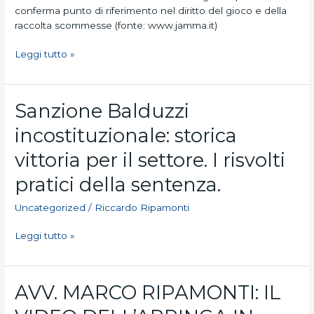
conferma punto di riferimento nel diritto del gioco e della
raccolta scommesse (fonte: www.jamma.it)
Leggi tutto »
Sanzione
Sanzione Balduzzi
Balduzzi
incostituzionale: storica
incostituzionale:
storica
vittoria per il settore. I risvolti
vittoria
per
pratici della sentenza.
il
Uncategorized
/
Riccardo Ripamonti
settore.
I
Leggi tutto »
risvolti
pratici
della
sentenza.
AVV.
AVV. MARCO RIPAMONTI: IL
MARCO