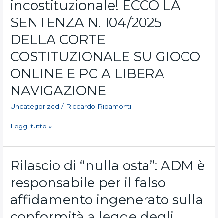
Ripamonti:
incostituzionale! ECCO LA
la
SENTENZA N. 104/2025
Sanzione
Balduzzi
DELLA CORTE
è
incostituzionale!
COSTITUZIONALE SU GIOCO
ECCO
ONLINE E PC A LIBERA
LA
SENTENZA
NAVIGAZIONE
N.
104/2025
Uncategorized
/
Riccardo Ripamonti
DELLA
CORTE
Leggi tutto »
COSTITUZIONALE
SU
GIOCO
Rilascio
Rilascio di “nulla osta”: ADM è
ONLINE
di
E
responsabile per il falso
“nulla
PC
osta”:
affidamento ingenerato sulla
A
ADM
LIBERA
è
conformità a legge degli
NAVIGAZIONE