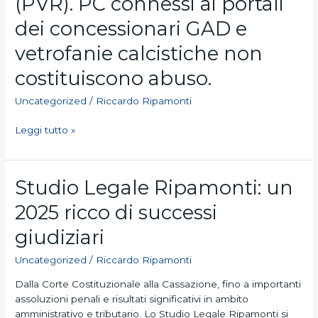
(PVR). PC connessi ai portali
il
Punto
dei concessionari GAD e
Vendita
vetrofanie calcistiche non
Ricarica
(PVR).
costituiscono abuso.
PC
connessi
Uncategorized
/
Riccardo Ripamonti
ai
portali
Leggi tutto »
dei
concessionari
GAD
Studio
Studio Legale Ripamonti: un
e
Legale
vetrofanie
2025 ricco di successi
Ripamonti:
calcistiche
un
giudiziari
non
2025
costituiscono
ricco
Uncategorized
/
Riccardo Ripamonti
abuso.
di
Dalla Corte Costituzionale alla Cassazione, fino a importanti
successi
assoluzioni penali e risultati significativi in ambito
giudiziari
amministrativo e tributario. Lo Studio Legale Ripamonti si