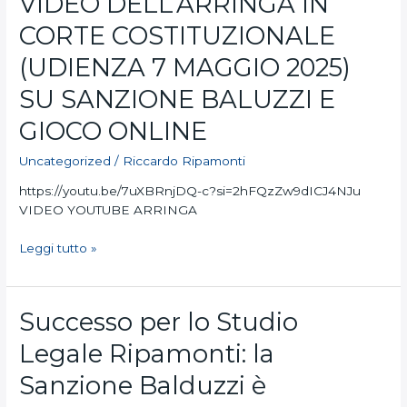
VIDEO DELL’ARRINGA IN
RIPAMONTI:
IL
CORTE COSTITUZIONALE
VIDEO
DELL’ARRINGA
(UDIENZA 7 MAGGIO 2025)
IN
SU SANZIONE BALUZZI E
CORTE
COSTITUZIONALE
GIOCO ONLINE
(UDIENZA
7
Uncategorized
/
Riccardo Ripamonti
MAGGIO
https://youtu.be/7uXBRnjDQ-c?si=2hFQzZw9dICJ4NJu
2025)
VIDEO YOUTUBE ARRINGA
SU
SANZIONE
Leggi tutto »
BALUZZI
E
GIOCO
ONLINE
Successo
Successo per lo Studio
per
Legale Ripamonti: la
lo
Studio
Sanzione Balduzzi è
Legale