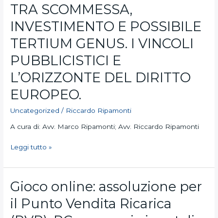
QUALIFICAZIONE
TRA SCOMMESSA,
GIURIDICA:
INVESTIMENTO E POSSIBILE
TRA
SCOMMESSA,
TERTIUM GENUS. I VINCOLI
INVESTIMENTO
E
PUBBLICISTICI E
POSSIBILE
L’ORIZZONTE DEL DIRITTO
TERTIUM
GENUS.
EUROPEO.
I
VINCOLI
Uncategorized
/
Riccardo Ripamonti
PUBBLICISTICI
A cura di: Avv. Marco Ripamonti; Avv. Riccardo Ripamonti
E
L’ORIZZONTE
Leggi tutto »
DEL
DIRITTO
EUROPEO.
Gioco
Gioco online: assoluzione per
online:
il Punto Vendita Ricarica
assoluzione
per