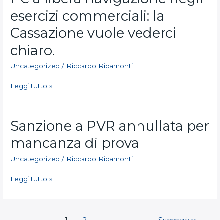
disponibile
a
esercizi commerciali: la
su
libera
Amazon
navigazione
Cassazione vuole vederci
negli
esercizi
chiaro.
commerciali:
Uncategorized
/
Riccardo Ripamonti
la
Cassazione
Leggi tutto »
vuole
vederci
chiaro.
Sanzione
Sanzione a PVR annullata per
a
mancanza di prova
PVR
annullata
Uncategorized
/
Riccardo Ripamonti
per
mancanza
Leggi tutto »
di
prova