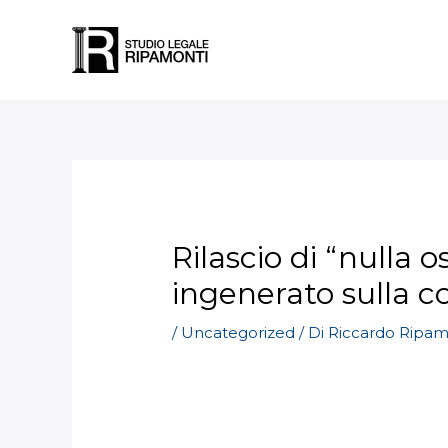
Vai
Navigazione
al
articoli
contenuto
Rilascio di “nulla 
ingenerato sulla c
/
Uncategorized
/ Di
Riccardo Ripam