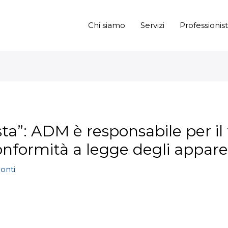
Chi siamo
Servizi
Professionist
osta”: ADM è responsabile per i
onformità a legge degli appar
onti