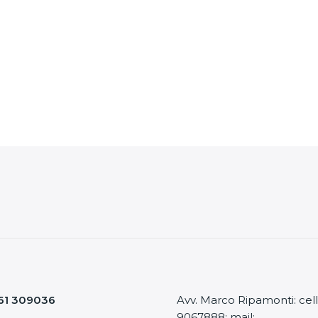
61 309036
Avv. Marco Ripamonti: cell
9067888; mail: